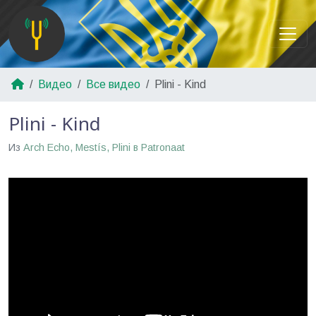
Видео
Все видео
Plini - Kind
Plini - Kind
Из
Arch Echo, Mestís, Plini в Patronaat