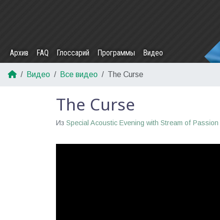
Архив
FAQ
Глоссарий
Программы
Видео
Видео
Все видео
The Curse
The Curse
Из
Special Acoustic Evening with Stream of Passion