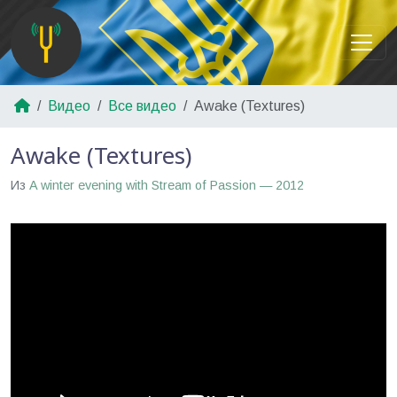
Видео
Все видео
Awake (Textures)
Awake (Textures)
Из
A winter evening with Stream of Passion — 2012