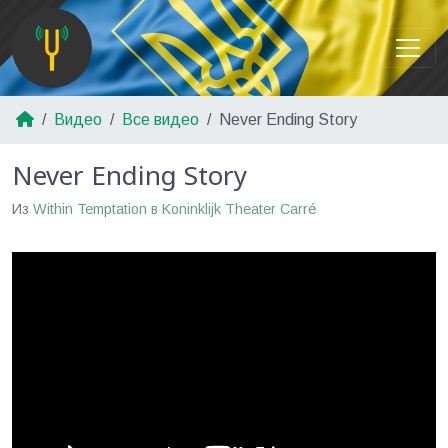
Видео
Все видео
Never Ending Story
Never Ending Story
Из
Within Temptation в Koninklijk Theater Carré