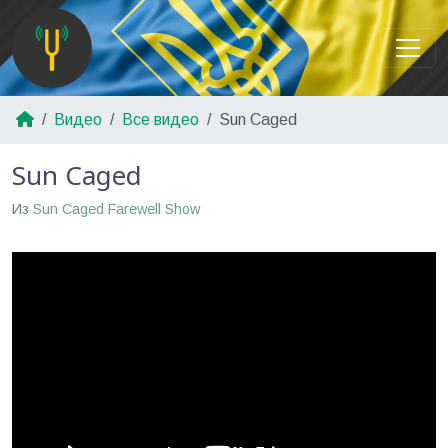
Видео
Все видео
Sun Caged
Sun Caged
Из
Sun Caged Farewell Show