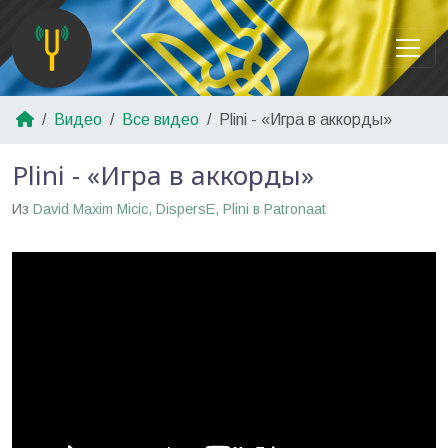
Видео
Все видео
Plini - «Игра в аккорды»
Plini - «Игра в аккорды»
Из
David Maxim Micic, DispersE, Plini в Patronaat