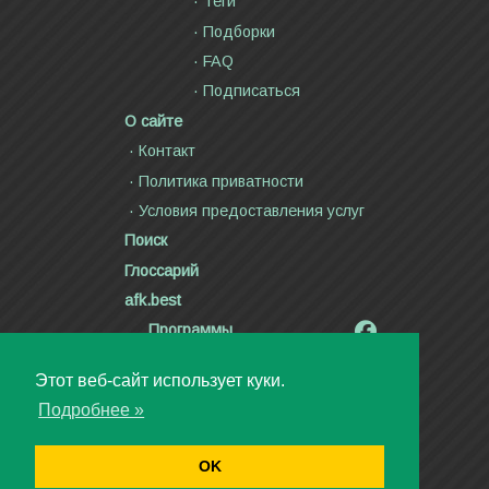
Теги
Подборки
FAQ
Подписаться
О сайте
Контакт
Политика приватности
Условия предоставления услуг
Поиск
Глоссарий
afk.best
Программы
Радиолярия
Этот веб-сайт использует куки.
Стихи и тексты песен
Подробнее »
Статьи
Видео
OK