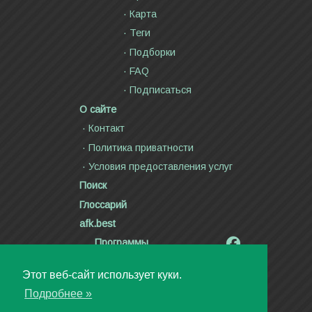
Карта
Теги
Подборки
FAQ
Подписаться
О сайте
Контакт
Политика приватности
Условия предоставления услуг
Поиск
Глоссарий
afk.best
Программы
Радиолярия
Этот веб-сайт использует куки.
Стихи и тексты песен
Подробнее »
Статьи