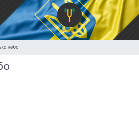
ько небо
бо