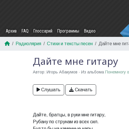
Архив
FAQ
Глоссарий
Программы
Видео
Радиолярия
Стихи и тексты песен
Дайте мне гит
Дайте мне гитару
Автор: Игорь Абакумов · Из альбома
Понемногу 
Слушать
Скачать
Дайте, братцы, в руки мне гитару,
Рубану по струнам из всех сил.
Будто бы на каменные нары