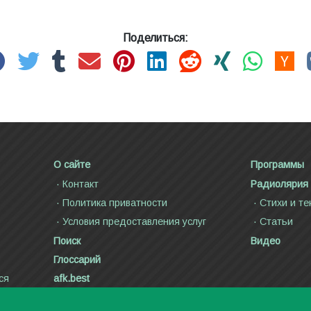
Поделиться:
О сайте
Программы
Контакт
Радиолярия
Политика приватности
Стихи и те
Условия предоставления услуг
Статьи
Поиск
Видео
Глоссарий
ся
afk.best
Авторское право ©2000—2026
Дмитрий Канн