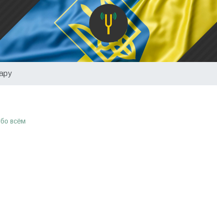
ару
обо всём