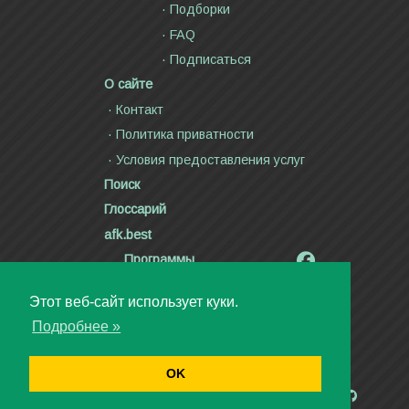
Подборки
FAQ
Подписаться
О сайте
Контакт
Политика приватности
Условия предоставления услуг
Поиск
Глоссарий
afk.best
Программы
Радиолярия
Этот веб-сайт использует куки.
Стихи и тексты песен
Подробнее »
Статьи
Видео
OK
Авторское право ©2000—2026
Дмитрий Канн