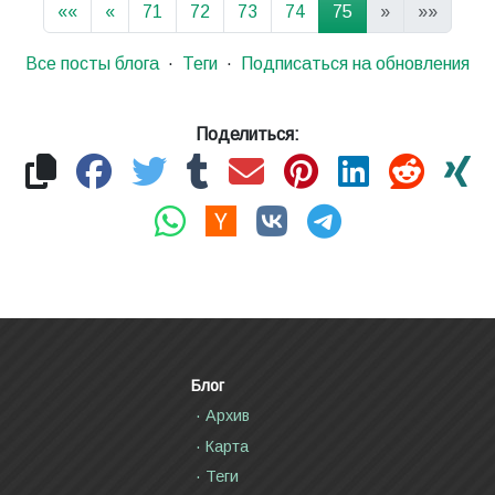
««
«
71
72
73
74
75
»
»»
Все посты блога
Теги
Подписаться на обновления
Поделиться:
Блог
Архив
Карта
Теги