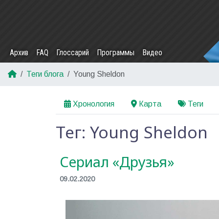
Архив
FAQ
Глоссарий
Программы
Видео
Теги блога
Young Sheldon
Хронология
Карта
Теги
Тег: Young Sheldon
Сериал «Друзья»
09.02.2020