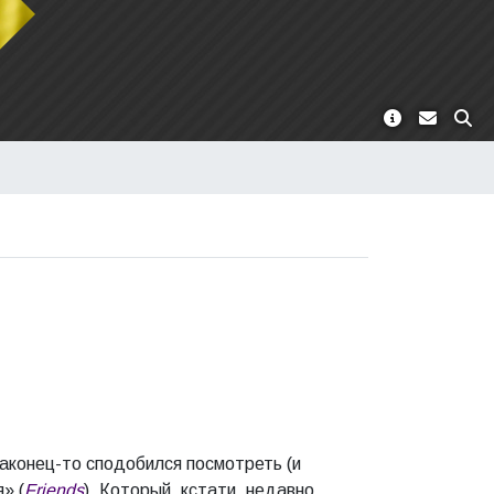
 наконец-то сподобился посмотреть (и
» (
Friends
). Который, кстати, недавно