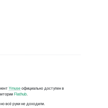
лиент
Ymuse
официально доступен в
зитории
Flathub
.
, но всё руки не доходили.