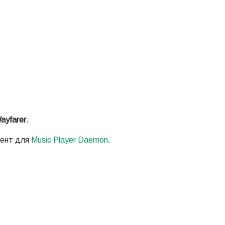
ayfarer
.
иент для
Music Player Daemon
.