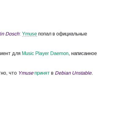
tin Dosch
:
Ymuse
попал в официальные
лиент для
Music Player Daemon
, написанное
тно, что
Ymuse
принят
в
Debian Unstable
.