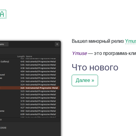
🇦
Вышел минорный релиз
Ymu
Ymuse
— это программа-кл
Что нового
Далее »