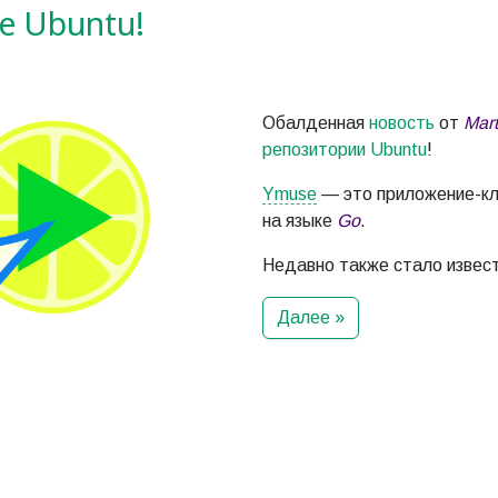
е Ubuntu!
Обалденная
новость
от
Mar
репозитории Ubuntu
!
Ymuse
— это приложение-к
на языке
Go
.
Недавно также стало извес
Далее »