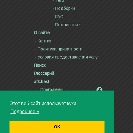
Теги
Подборки
FAQ
Подписаться
О сайте
Контакт
Политика приватности
Условия предоставления услуг
Поиск
Глоссарий
afk.best
Программы
Радиолярия
Этот веб-сайт использует куки.
Стихи и тексты песен
Подробнее »
Статьи
Видео
OK