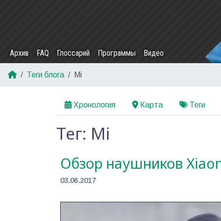
Архив
FAQ
Глоссарий
Программы
Видео
Теги блога
Mi
Хронология
Карта
Теги
Тег: Mi
Обзор наушников Xiaom
03.06.2017