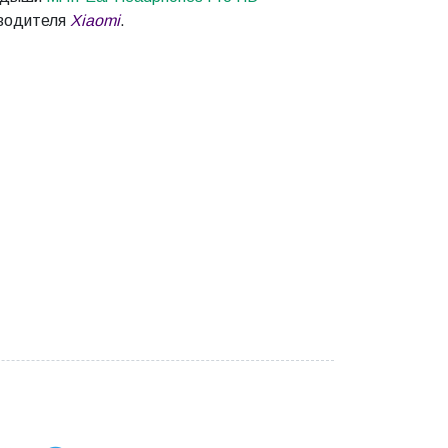
зводителя
Xiaomi
.