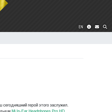
EN
ш сегодняшний герой этого заслужил.
ладыши
Mi In-Ear Headphones Pro HD