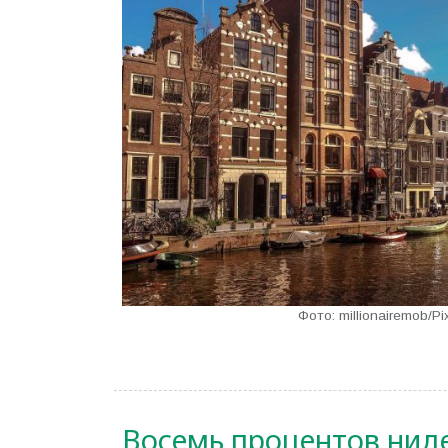
Фото: millionairemob/Pi
Восемь процентов ниде