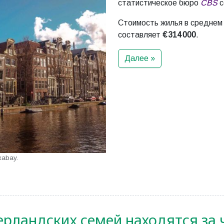
статистическое бюро
CBS
с
Стоимость жилья в среднем
составляет
€ 314 000
.
Далее »
xabay.
рландских семей находятся за 