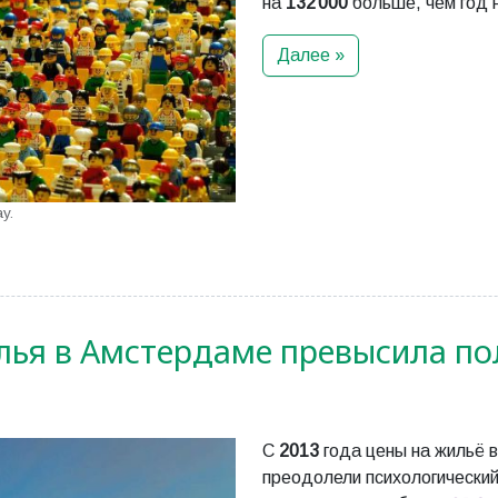
на
132 000
больше, чем год 
Далее »
y.
лья в Амстердаме превысила п
С
2013
года цены на жильё
преодолели психологический