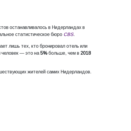
стов останавливалось в Нидерландах в
льное статистическое бюро
CBS
.
ает лишь тех, кто бронировал отель или
н
человек — это на
5%
больше, чем в
2018
шествующих жителей самих Нидерландов.