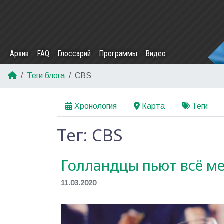
Архив
FAQ
Глоссарий
Программы
Видео
Теги блога
CBS
Хронология
Карта
Теги
Тег: CBS
Голландцы пьют всё м
11.03.2020