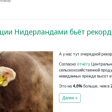
ixabay.
кции Нидерландами бьёт рекор
А у нас тут очередной реко
Согласно
отчёту
Центрально
сельскохозяйственной проду
невиданных прежде высот и
Это на
4,6%
больше, чем в
Далее »