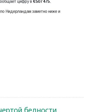
ообщает цифру в
€ 507 475
.
 по Нидерландам заметно ниже и
чертой бедности