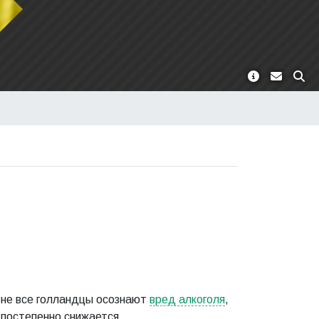
 не все голландцы осознают
вред алкоголя
,
 постепенно снижается.