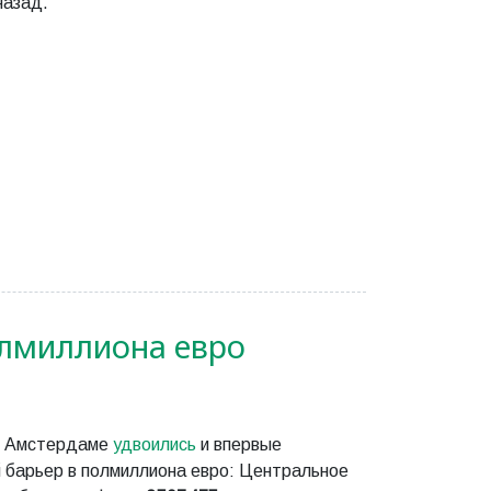
назад.
олмиллиона евро
 в Амстердаме
удвоились
и впервые
 барьер в полмиллиона евро: Центральное