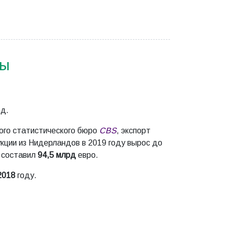
ды
рд.
го статистического бюро
CBS
, экспорт
кции из Нидерландов в 2019 году вырос до
 составил
94,5 млрд
евро.
2018
году.