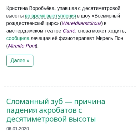
Кристина Воробьёва, упавшая с десятиметровой
высоты
во время выступления
в шоу «Всемирный
рождественский цирк» (
Wereldkerstcircus
) в
амстердамском театре
Carré
, снова может ходить,
сообщила
лечащая её физиотерапевт Мирель Пон
(
Mireille Pont
).
Далее »
Сломанный зуб — причина
падения акробатов с
десятиметровой высоты
06.01.2020