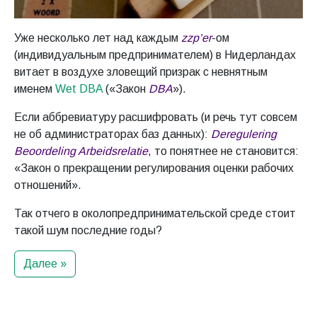
Уже несколько лет над каждым
zzp’er
-ом
(индивидуальным предпринимателем) в Нидерландах
витает в воздухе зловещий призрак с невнятным
именем
Wet DBA
(«Закон
DBA
»).
Если аббревиатуру расшифровать (и речь тут совсем
не об администраторах баз данных):
Deregulering
Beoordeling Arbeidsrelatie
, то понятнее не становится:
«Закон о прекращении регулирования оценки рабочих
отношений».
Так отчего в околопредпринимательской среде стоит
такой шум последние годы?
Далее »