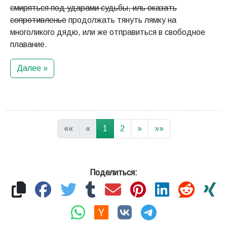
смиряться под ударами судьбы, иль оказать
сопротивленье
продолжать тянуть лямку на
многоликого дядю, или же отправиться в свободное
плавание.
Далее »
««
«
1
2
»
»»
Поделиться: