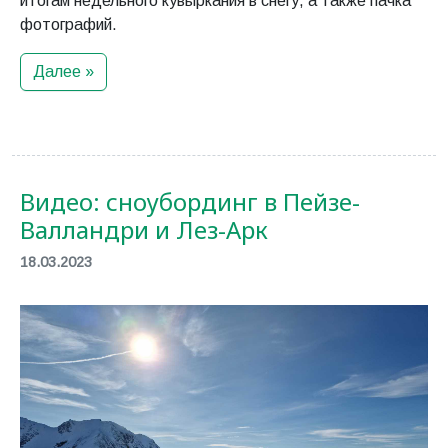
итогам недельного кувыркания в снегу, а также пачка
фотографий.
Далее »
Видео: сноубординг в Пейзе-
Валландри и Лез-Арк
18.03.2023