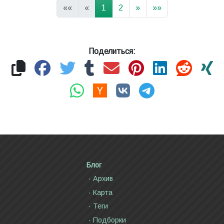
««
«
1
2
»
»»
Поделиться:
Блог
Архив
Карта
Теги
Подборки