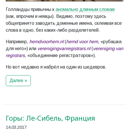
Голландцы привычны к
аномально длинным словам
(как, впрочем и немцы). Видимо, поэтому здесь
общепринято заводить доменные имена, склеивая все
слова в одно, без каких-либо разделителей.
Например,
hemdvoorhem.nl
(
hemd voor hem
, «рубашка
для него») или
verenigingvanregistrars.nl
(
vereniging van
registrars
, «объединение регистраторов»).
Но вот недавно я набрёл на один из шедевров.
Далее »
Горы: Ле-Сибель, Франция
14.03.2017