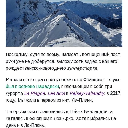
Поскольку, судя по всему, написать полноценный пост
руки уже не доберутся, выложу хоть видео с нашего
рождественско-новогоднего
винтерспорта
.
Решили в этот раз опять поехать во Францию — я уже
был в регионе Парадиски
, включающем в себя три
курорта
La Plagne
,
Les Arcs
и
Peisey-Vallandry
, в
2017
году. Мы жили в первом из них, Ла-Плани.
Теперь же мы остановились в Пейзе-Валландри, а
катались в основном в Лез-Арке. Хотя выбрались на
день и в Ла-Плань.