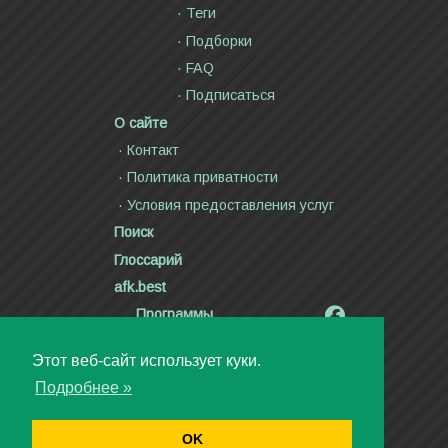
Теги
Подборки
FAQ
Подписаться
О сайте
Контакт
Политика приватности
Условия предоставления услуг
Поиск
Глоссарий
afk.best
Программы
Радиолярия
Этот веб-сайт использует куки.
Стихи и тексты песен
Подробнее »
Статьи
Видео
OK