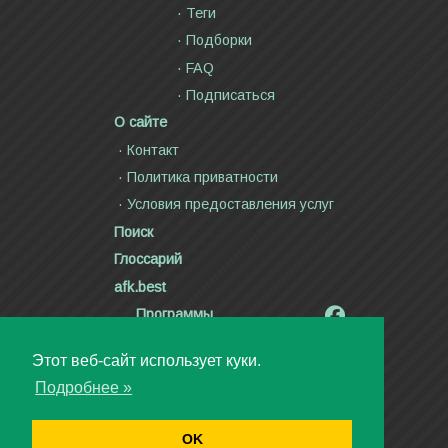
Теги
Подборки
FAQ
Подписаться
О сайте
Контакт
Политика приватности
Условия предоставления услуг
Поиск
Глоссарий
afk.best
Программы
Радиолярия
Этот веб-сайт использует куки.
Стихи и тексты песен
Подробнее »
Статьи
Видео
OK