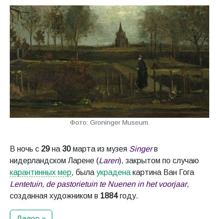
Фото: Groninger Museum.
В ночь с
29
на
30
марта из музея
Singer
в
нидерландском Ларене (
Laren
), закрытом по случаю
карантинных мер
, была
украдена
картина Ван Гога
Lentetuin, de pastorietuin te Nuenen in het voorjaar
,
созданная художником в
1884
году.
Далее »