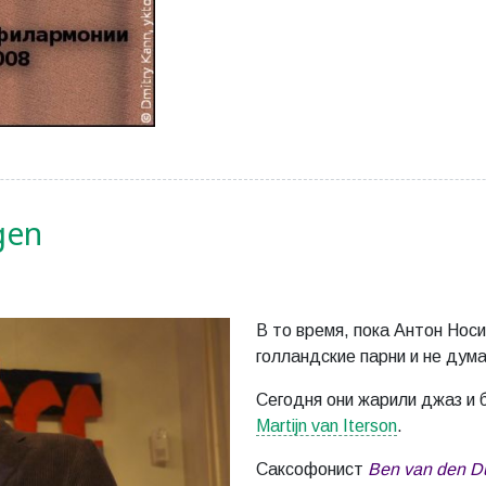
gen
В то время, пока Антон Нос
голландские парни и не дум
Сегодня они жарили джаз и 
Martijn van Iterson
.
Саксофонист
Ben van den 