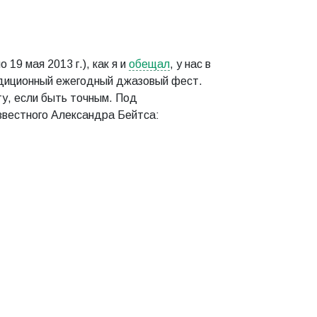
 19 мая 2013 г.), как я и
обещал
, у нас в
диционный ежегодный джазовый фест.
у, если быть точным. Под
вестного Александра Бейтса: