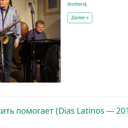
Brothers
).
Далее »
ить помогает (Dias Latinos — 20