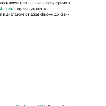
лось посмотреть на очень популярную в
stocrats
, играющую нечто
и в диапазоне от джаз-фьюжн до хэви-