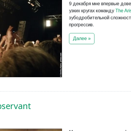
9 декабря мне впервые дове
узких кругах команду
The Ari
зубодробительной сложност
прогрессив.
Далее »
bservant