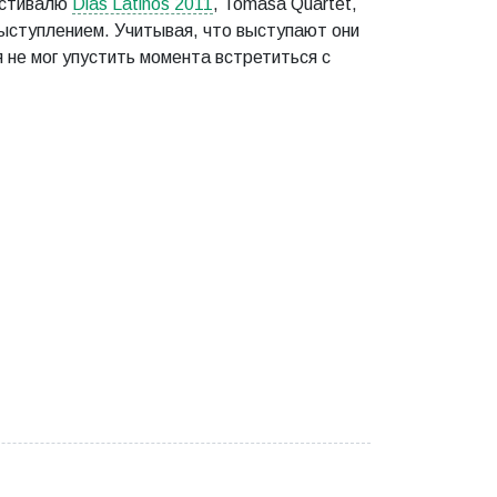
естивалю
Dias Latinos 2011
, Tomasa Quartet,
ыступлением. Учитывая, что выступают они
 не мог упустить момента встретиться с