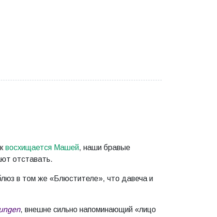
ик
восхищается Машей
, наши бравые
ают отставать.
блюз в том же «Блюстителе», что давеча и
Dungen
, внешне сильно напоминающий «лицо