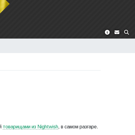
ый
товарищами из Nightwish
, в самом разгаре.