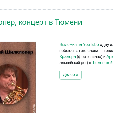
пер, концерт в Тюмени
Выложил на YouTube
одну из
побоюсь этого слова — ген
Крамера
(фортепиано) и
Ар
альпийский рог) в
Тюменской
Далее »