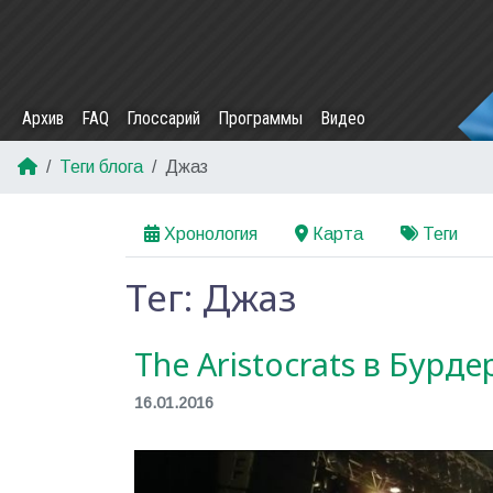
Архив
FAQ
Глоссарий
Программы
Видео
Теги блога
Джаз
Хронология
Карта
Теги
Тег: Джаз
The Aristocrats в Бурде
16.01.2016