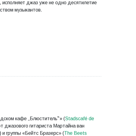
, исполняет джаз уже не одно десятилетие
еством музыкантов.
одском кафе „Блюститель‟» (
Stadscafé de
рт джазового гитариста Мартайна ван
) и группы «Бейтс Бразерс» (
The Beets