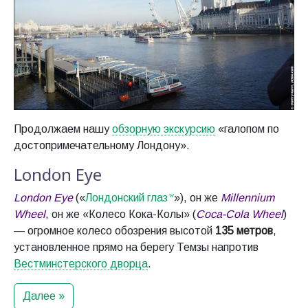
Продолжаем нашу
обзорную экскурсию
«галопом по
достопримечательному Лондону».
London Eye
London Eye
(«
Лондонский глаз
»), он же
Millennium
Wheel
, он же «Колесо Кока-Колы» (
Coca-Cola Wheel
)
— огромное колесо обозрения высотой
135 метров
,
установленное прямо на берегу Темзы напротив
Вестминстерского дворца
.
Далее »