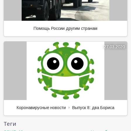
Коронавирусные новости
Выпуск 8: два Бориса
Теги
COVID-19
,
грустное
,
коронавирус
,
некролог
,
Новосибирск
,
Россия
Поделиться: