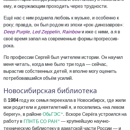
ему, и окружающим проходить через трудности.
Ещё нас с ним роднила любовь к музыке, и особенно к
року; правда, он был родом из эпохи «рок-динозавров»:
Deep Purple
,
Led Zeppelin
,
Rainbow
и иже с ними, а я в
своё время запал на современные формы прогрессив-
рока.
По профессии Сергей был учителем истории. Он научил
меня читать, когда мне было три года — сейчас,
вырастив собственных детей, я вполне могу оценить
потребовавшийся объём усилий.
Новосибирская библиотека
В
1984
году их семья переехала в Новосибирск, где жили
мои родители и девятилетний я, и поселились «на левом
берегу», в районе
ОбьГЭС
. Вскоре Серёга устроился на
работу в
ГПНТБ СО РАН
— крупнейшую научно-
техническую библиотеку в азиатской части России — и