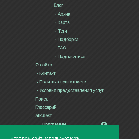
Условия предоставления услуг
Поиск
Глоссарий
afk.best
Программы
Радиолярия
Стихи и тексты песен
Статьи
Видео
Авторское право ©2000—2026
Дмитрий Канн
Этот веб-сайт использует куки.