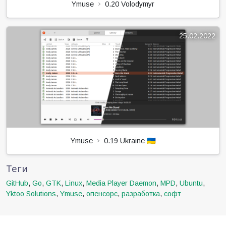
Ymuse
0.20 Volodymyr
25.02.2022
Ymuse
0.19 Ukraine 🇺🇦
Теги
GitHub
,
Go
,
GTK
,
Linux
,
Media Player Daemon
,
MPD
,
Ubuntu
,
Yktoo Solutions
,
Ymuse
,
опенсорс
,
разработка
,
софт