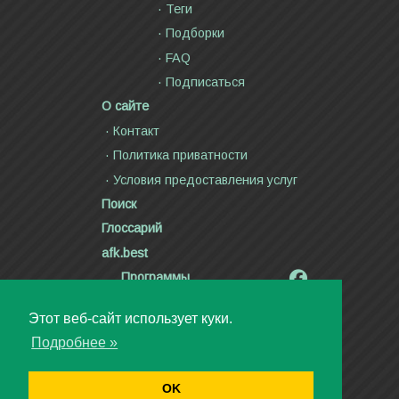
Теги
Подборки
FAQ
Подписаться
О сайте
Контакт
Политика приватности
Условия предоставления услуг
Поиск
Глоссарий
afk.best
Программы
Радиолярия
Этот веб-сайт использует куки.
Стихи и тексты песен
Подробнее »
Статьи
Видео
OK