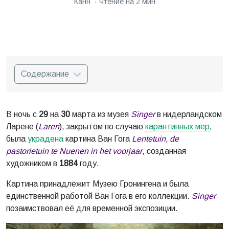
Канн
Чтение на 2 мин
Содержание
В ночь с
29
на
30
марта из музея
Singer
в нидерландском
Ларене (
Laren
), закрытом по случаю
карантинных мер
,
была
украдена
картина Ван Гога
Lentetuin, de
pastorietuin te Nuenen in het voorjaar
, созданная
художником в
1884
году.
Картина принадлежит Музею Гронингена и была
единственной работой Ван Гога в его коллекции.
Singer
позаимствовал её для временной экспозиции.