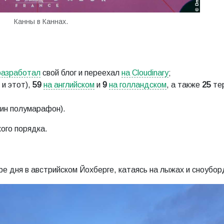
Канны в Каннах.
разработал
свой блог и переехал
на Cloudinary
;
 и этот),
59
на английском
и
9
на голландском
, а также
25
те
ин полумарафон).
ого порядка.
е дня в австрийском Йохберге, катаясь на лыжах и сноубор