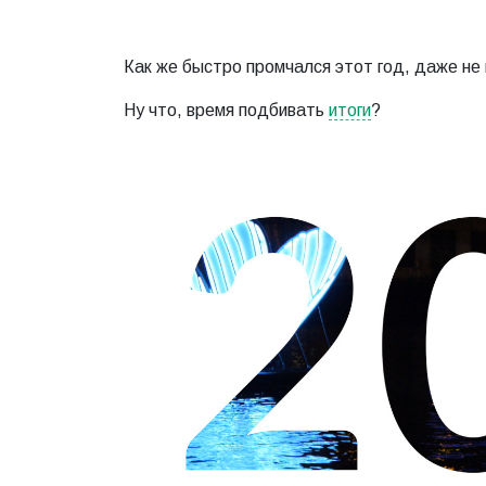
Как же быстро промчался этот год, даже не 
Ну что, время подбивать
итоги
?