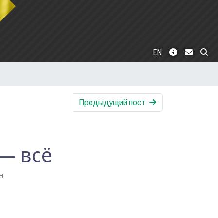
EN
Предыдущий пост
— всё
н