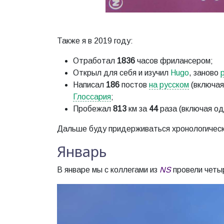
Также я в 2019 году:
Отработал
1836
часов фрилансером;
Открыл для себя и изучил
Hugo
, заново
Написал
186
постов
на русском
(включая
Глоссария
;
Пробежал
813
км за
44
раза (включая од
Дальше буду придерживаться хронологическ
Январь
В январе мы с коллегами из
NS
провели четыр