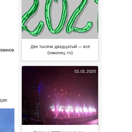
Две тысячи двадцатый — всё
рминов
(наконец-то)
01.01.2020
дах: