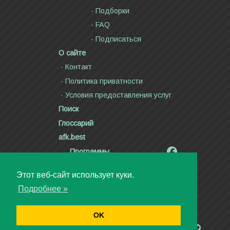
Подборки
FAQ
Подписаться
О сайте
Контакт
Политика приватности
Условия предоставления услуг
Поиск
Глоссарий
afk.best
Программы
Радиолярия
Этот веб-сайт использует куки.
Стихи и тексты песен
Подробнее »
Статьи
Видео
OK
Авторское право ©2000—2026
Дмитрий Канн