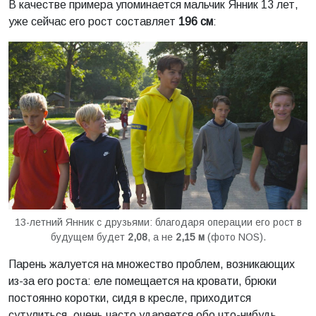
В качестве примера упоминается мальчик Янник 13 лет,
уже сейчас его рост составляет
196 см
:
13-летний Янник с друзьями: благодаря операции его рост в
будущем будет
2,08
, а не
2,15 м
(фото NOS).
Парень жалуется на множество проблем, возникающих
из-за его роста: еле помещается на кровати, брюки
постоянно коротки, сидя в кресле, приходится
сутулиться, очень часто ударяется обо что-нибудь