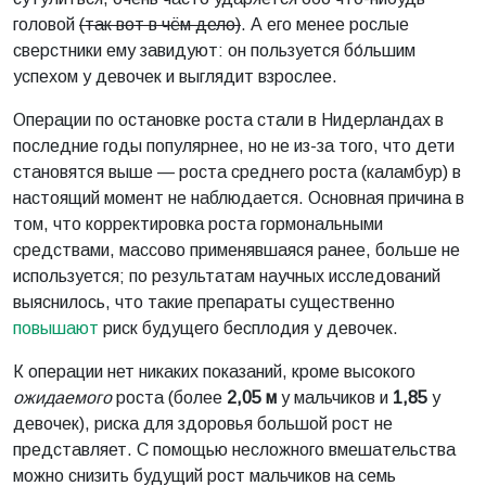
головой
(так вот в чём дело)
. А его менее рослые
сверстники ему завидуют: он пользуется бо́льшим
успехом у девочек и выглядит взрослее.
Операции по остановке роста стали в Нидерландах в
последние годы популярнее, но не из-за того, что дети
становятся выше — роста среднего роста (каламбур) в
настоящий момент не наблюдается. Основная причина в
том, что корректировка роста гормональными
средствами, массово применявшаяся ранее, больше не
используется; по результатам научных исследований
выяснилось, что такие препараты существенно
повышают
риск будущего бесплодия у девочек.
К операции нет никаких показаний, кроме высокого
ожидаемого
роста (более
2,05 м
у мальчиков и
1,85
у
девочек), риска для здоровья большой рост не
представляет. С помощью несложного вмешательства
можно снизить будущий рост мальчиков на семь