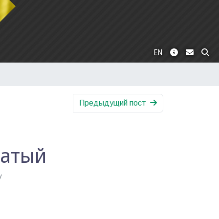
EN
Предыдущий пост
цатый
у