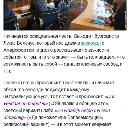
Начинается официальная часть. Выходит бургомистр
Лукас Болсиус, который нас давеча
знакомил
с
Амерсфортом, и долго рассказывает о важности
события, о том, что это значит — быть голландцем, что
возможность быть собой — одна из ключевых свобод и
т.п.
После этого он произносит текст клятвы и начинает
обход: по очереди подходит к каждому
натурализующемуся, тот встаёт и произносит
«Dat
verklaar en beloof ik»
(«Объявляю и обещаю это»,
светский вариант) либо
«Zo waarlijk helpe mij God
almachtig»
(«Да поможет мне Бог всемогущий»,
религиозный вариант) — и в этот момент
сверкает