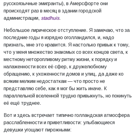
русскоязычные эмигранты), в Амерсфорте они
происходят раз в месяц в здании городской
администрации,
stadhuis
.
Небольшое лирическое отступление. Я замечаю, что за
последние годы я изрядно оголландился, и, надо
признать, мне это нравится. Я настолько привык к тому,
что у меня множество знакомых со всех концов света, к
местному неторопливому ритму жизни, к порядку и
налаженности всех её сфер, к дружелюбному
обращению, к ухоженности домов и улиц, да даже ко
всяким мелким недостаткам — что просто не
представляю себе, как я мог бы жить иначе. К
параллельной вселенной трудно привыкнуть, но покинуть
её ещё труднее.
Вот и здесь встречает типично голландская атмосфера
расслабленности и приветливости: улыбающиеся
девушки угощают пирожными: