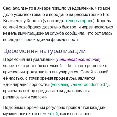
Сначала где-то в январе пришло уведомление, что моё
дело укомплектовано и передано на рассмотрение Его
Величеству Королю (у нас ведь
теперь король
). Король
со мной разобрался довольно быстро, и через несколько
недель иммиграционная служба сообщила, что осталась
последняя необходимая формальность.
Церемония натурализации
Церемония натурализации (
naturalisatieceremonie
)
является строго обязательной — без этого решение о
присвоении гражданства аннулируется. Самой главной
её частью, с точки зрения процедуры, является
«декларация верности» (
verklaring van verbondenheid
),
причём на выбор предлагается два варианта:
религиозный и светский.
Подобные церемонии регулярно проводятся каждым
муниципалитетом (
хементой
, как их называют