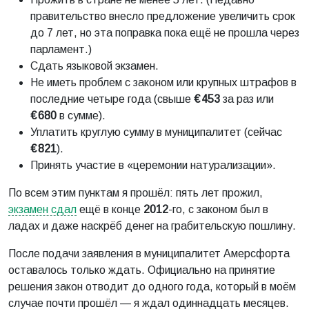
правительство внесло предложение увеличить срок
до 7 лет, но эта поправка пока ещё не прошла через
парламент.)
Сдать языковой экзамен.
Не иметь проблем с законом или крупных штрафов в
последние четыре года (свыше
€ 453
за раз или
€ 680
в сумме).
Уплатить круглую сумму в муниципалитет (сейчас
€ 821
).
Принять участие в «церемонии натурализации».
По всем этим пунктам я прошёл: пять лет прожил,
экзамен сдал
ещё в конце
2012
-го, с законом был в
ладах и даже наскрёб денег на грабительскую пошлину.
После подачи заявления в муниципалитет Амерсфорта
оставалось только ждать. Официально на принятие
решения закон отводит до одного года, который в моём
случае почти прошёл — я ждал одиннадцать месяцев.