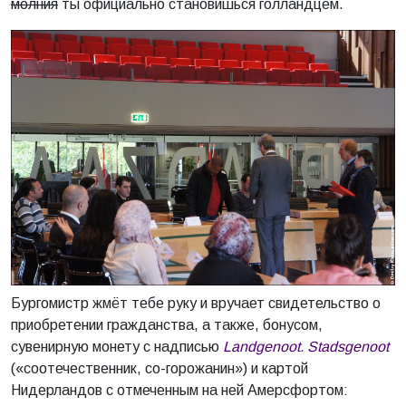
молния
ты официально становишься голландцем.
Бургомистр жмёт тебе руку и вручает свидетельство о
приобретении гражданства, а также, бонусом,
сувенирную монету с надписью
Landgenoot. Stadsgenoot
(«соотечественник, со-горожанин») и картой
Нидерландов с отмеченным на ней Амерсфортом: