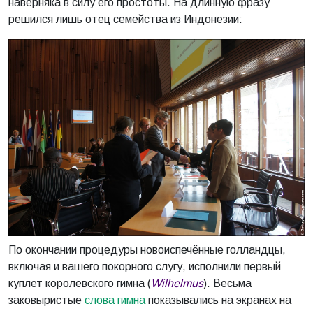
наверняка в силу его простоты. На длинную фразу
решился лишь отец семейства из Индонезии:
По окончании процедуры новоиспечённые голландцы,
включая и вашего покорного слугу, исполнили первый
куплет королевского гимна (
Wilhelmus
). Весьма
заковыристые
слова гимна
показывались на экранах на