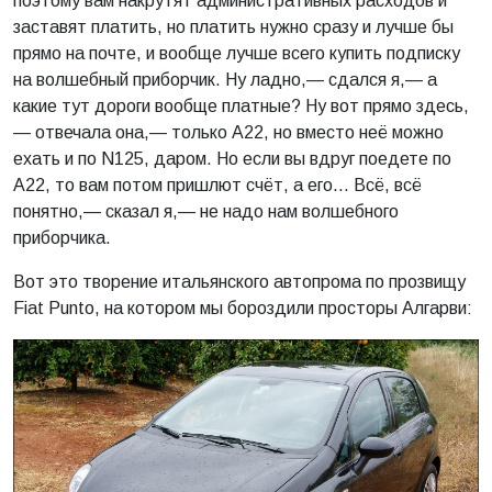
поэтому вам накрутят административных расходов и
заставят платить, но платить нужно сразу и лучше бы
прямо на почте, и вообще лучше всего купить подписку
на волшебный приборчик. Ну ладно,— сдался я,— а
какие тут дороги вообще платные? Ну вот прямо здесь,
— отвечала она,— только A22, но вместо неё можно
ехать и по N125, даром. Но если вы вдруг поедете по
A22, то вам потом пришлют счёт, а его… Всё, всё
понятно,— сказал я,— не надо нам волшебного
приборчика.
Вот это творение итальянского автопрома по прозвищу
Fiat Punto, на котором мы бороздили просторы Алгарви: