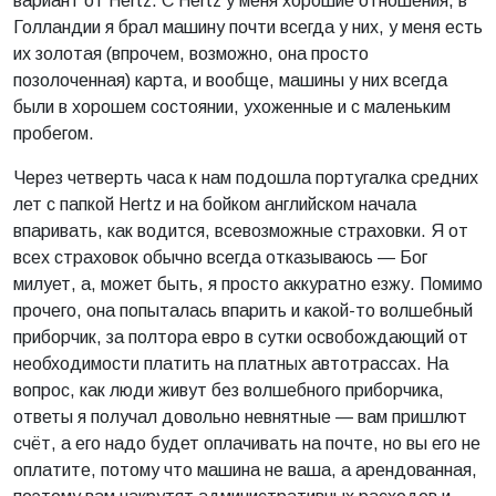
вариант от Hertz. С Hertz у меня хорошие отношения, в
Голландии я брал машину почти всегда у них, у меня есть
их золотая (впрочем, возможно, она просто
позолоченная) карта, и вообще, машины у них всегда
были в хорошем состоянии, ухоженные и с маленьким
пробегом.
Через четверть часа к нам подошла португалка средних
лет с папкой Hertz и на бойком английском начала
впаривать, как водится, всевозможные страховки. Я от
всех страховок обычно всегда отказываюсь ­— Бог
милует, а, может быть, я просто аккуратно езжу. Помимо
прочего, она попыталась впарить и какой-то волшебный
приборчик, за полтора евро в сутки освобождающий от
необходимости платить на платных автотрассах. На
вопрос, как люди живут без волшебного приборчика,
ответы я получал довольно невнятные — вам пришлют
счёт, а его надо будет оплачивать на почте, но вы его не
оплатите, потому что машина не ваша, а арендованная,