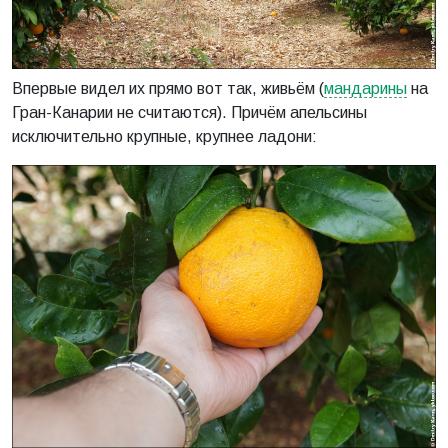
Впервые видел их прямо вот так, живьём (
мандарины
на
Гран-Канарии не считаются). Причём апельсины
исключительно крупные, крупнее ладони: