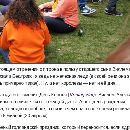
оящем отречении от трона в пользу старшего сына Виллем
азала Беатрикс, я ведь не железная леди (в своей речи она э
ь примерно такая). Ну, а нет королевы — нет и её дня.
 года его заменит День Короля (
Koningsdag
). Виллем-Алек
сильно отличается от текущей даты. А вот день рождения
а, холодно и вообще, в связи с чем она в своё время решила
 Юлианой (30 апреля).
нный голландский праздник, который переносится, если вдр