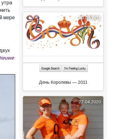
 утра
мнить
ей мере
30.04.2011
двух
ieuwe
День Королевы — 2011
27.04.2020