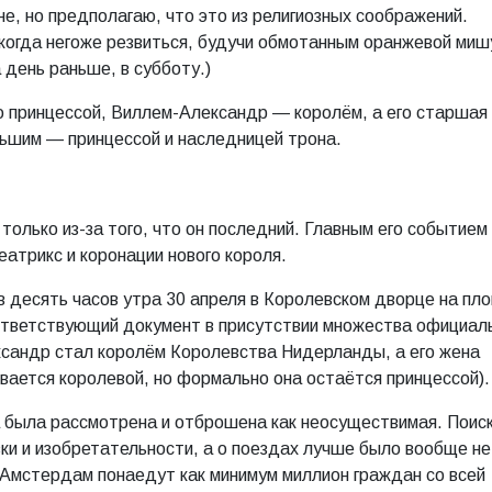
не, но предполагаю, что это из религиозных соображений.
 когда негоже резвиться, будучи обмотанным оранжевой миш
 день раньше, в субботу.)
о принцессой, Виллем-Александр — королём, а его старшая
льшим — принцессой и наследницей трона.
олько из-за того, что он последний. Главным его событием
атрикс и коронации нового короля.
 десять часов утра 30 апреля в Королевском дворце на пл
ответствующий документ в присутствии множества официал
ександр стал королём Королевства Нидерланды, а его жена
вается королевой, но формально она остаётся принцессой).
а была рассмотрена и отброшена как неосуществимая. Поис
ки и изобретательности, а о поездах лучше было вообще не
 Амстердам понаедут как минимум миллион граждан со всей