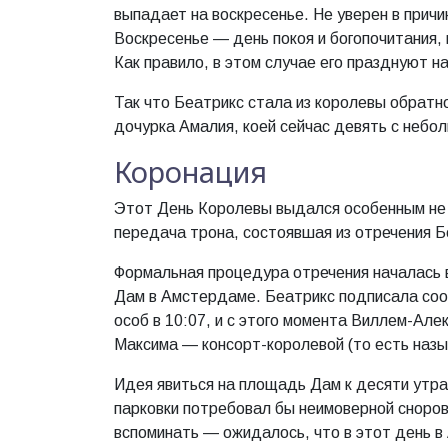
выпадает на воскресенье. Не уверен в причи
Воскресенье — день покоя и богопочитания,
Как правило, в этом случае его празднуют на
Так что Беатрикс стала из королевы обратн
дочурка Амалия, коей сейчас девять с небо
Коронация
Этот День Королевы выдался особенным не т
передача трона, состоявшая из отречения Бе
Формальная процедура отречения началась в
Дам в Амстердаме. Беатрикс подписала со
особ в 10:07, и с этого момента Виллем-Ал
Максима — консорт-королевой (то есть назы
Идея явиться на площадь Дам к десяти утр
парковки потребовал бы неимоверной сноров
вспоминать — ожидалось, что в этот день в