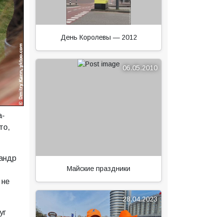
День Королевы — 2012
06.05.2010
а-
то,
сандр
Майские праздники
 не
28.04.2023
уг