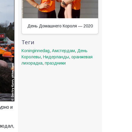
День Домашнего Короля — 2020
Теги
Koninginnedag
,
Амстердам
,
День
Королевы
,
Нидерланды
,
оранжевая
лихорадка
,
праздники
урно и
людал,