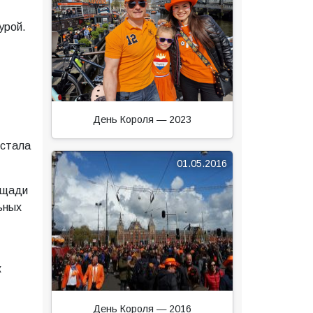
урой.
День Короля — 2023
 стала
01.05.2016
ощади
ьных
к
День Короля — 2016