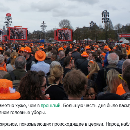
аметно хуже, чем в
прошлый
. Большую часть дня было пасм
вном головные уборы.
 экранов, показывающих происходящее в церкви. Народ наб