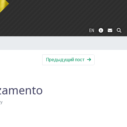
EN
Предыдущий пост
lzamento
ту