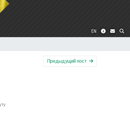
EN
Предыдущий пост
уту