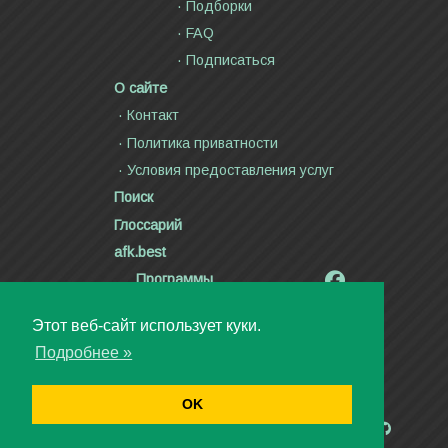
Подборки
FAQ
Подписаться
О сайте
Контакт
Политика приватности
Условия предоставления услуг
Поиск
Глоссарий
afk.best
Программы
Радиолярия
Этот веб-сайт использует куки.
Стихи и тексты песен
Подробнее »
Статьи
Видео
OK
Авторское право ©2000—2026
Дмитрий Канн