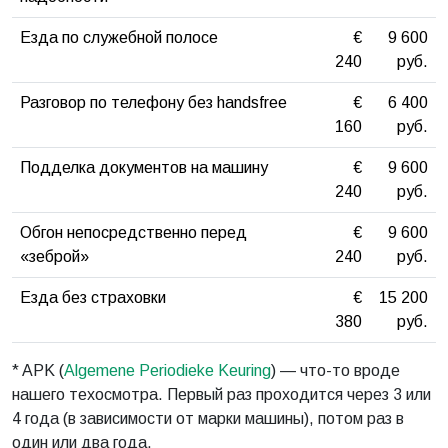
Езда по служебной полосе
€
9 600
240
руб.
Разговор по телефону без handsfree
€
6 400
160
руб.
Подделка документов на машину
€
9 600
240
руб.
Обгон непосредственно перед
€
9 600
«зеброй»
240
руб.
Езда без страховки
€
15 200
380
руб.
* APK (
Algemene Periodieke Keuring
) — что-то вроде
нашего техосмотра. Первый раз проходится через 3 или
4 года (в зависимости от марки машины), потом раз в
один или два года.