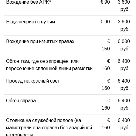
Вождение без APK*
€ 90
3 600
руб.
Езда непристёгнутым
€ 90
3 600
руб.
Вождение при изъятых правах
€
6 000
150
руб.
Обгон там, где он запрещён, или
€
6 400
пересечение сплошной линии разметки
160
руб.
Проезд на красный свет
€
6 400
160
руб.
Обгон справа
€
6 400
160
руб.
Стоянка на служебной полосе (на
€
6 400
магистрали она справа) без аварийной
160
руб.
надобности