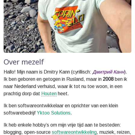
Over mezelf
Hallo! Mijn naam is Dmitry Kann (cyrillisch:
Дмитрий Канн
).
Ik ben geboren en getogen in Rusland, maar in
2008
ben ik
naar Nederland verhuisd, waar ik tot nu toe woon, in een
prachtig dorp dat
Houten
heet.
Ik ben softwareontwikkelaar en oprichter van een klein
softwarebedrijf
Yktoo Solutions
.
Ik heb enkele hobby’s om mijn vrije tijd aan te besteden:
blogging, open-source
softwareontwikkeling
, muziek, reizen,