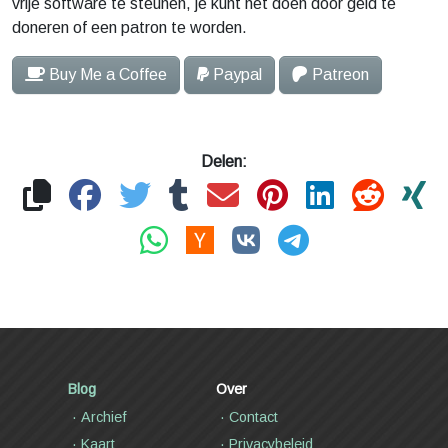
vrije software te steunen, je kunt het doen door geld te
doneren of een patron te worden.
Buy Me a Coffee
Paypal
Patreon
Delen:
Blog
Over
Archief
Contact
Kaart
Privacybeleid