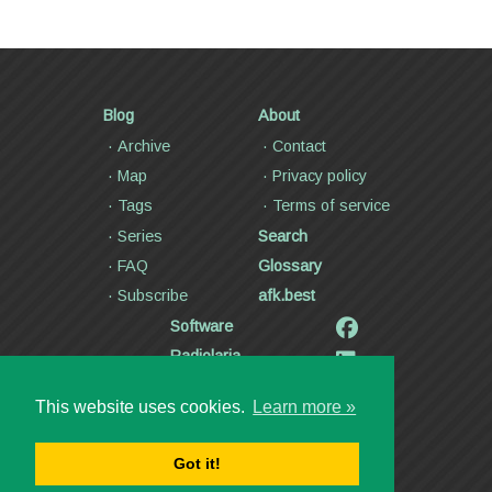
Blog
About
Archive
Contact
Map
Privacy policy
Tags
Terms of service
Series
Search
FAQ
Glossary
Subscribe
afk.best
Software
Radiolaria
Poetry and lyrics
This website uses cookies.
Learn more »
Articles
Videos
Got it!
Copyright ©2000—2026
Dmitry Kann