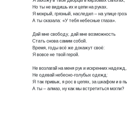
Я захожу в твои дворцы в кирзовых сапогах,
Но ты не видишь их и цепи на руках.
Я мокрый, грязный, наследил – на улице гроз
А ты сказала: «У тебя небесные глаза».
Дай мне свободу, дай мне возможность
Стать снова самим собой.
Время, годы всё же докажут своё:
Я вовсе не твой герой.
Не возлагай на меня рук и искренних надежд,
Не одевай небесно-голубых одежд:
Я так привык, я рос в цепях, за шкафом и в п
А ты – алмаз, ну как мы встретиться могли?