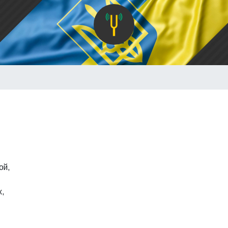
ой,
ж,