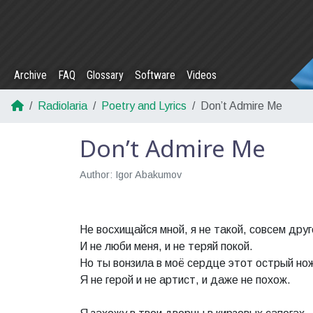
Archive
FAQ
Glossary
Software
Videos
Radiolaria
Poetry and Lyrics
Don’t Admire Me
Don’t Admire Me
Author: Igor Abakumov
Не восхищайся мной, я не такой, совсем друг
И не люби меня, и не теряй покой.
Но ты вонзила в моё сердце этот острый но
Я не герой и не артист, и даже не похож.