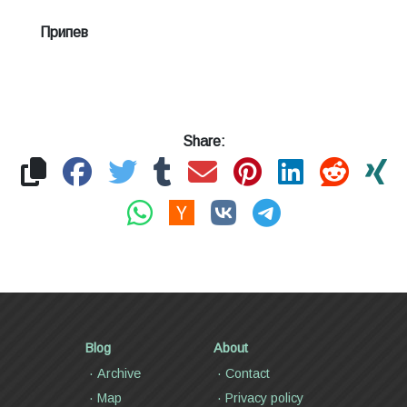
Припев
Share:
Blog
About
Archive
Contact
Map
Privacy policy