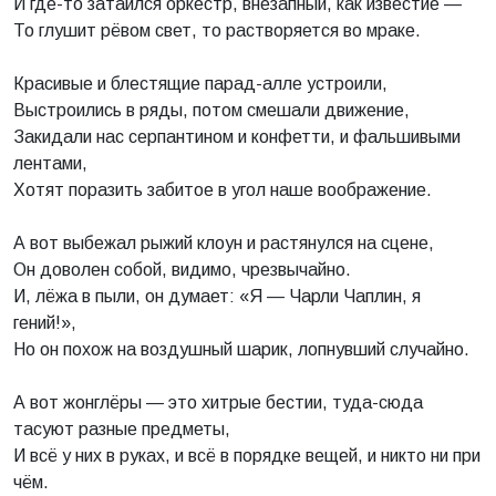
И где-то затаился оркестр, внезапный, как известие —
То глушит рёвом свет, то растворяется во мраке.
Красивые и блестящие парад-алле устроили,
Выстроились в ряды, потом смешали движение,
Закидали нас серпантином и конфетти, и фальшивыми
лентами,
Хотят поразить забитое в угол наше воображение.
А вот выбежал рыжий клоун и растянулся на сцене,
Он доволен собой, видимо, чрезвычайно.
И, лёжа в пыли, он думает: «Я — Чарли Чаплин, я
гений!»,
Но он похож на воздушный шарик, лопнувший случайно.
А вот жонглёры — это хитрые бестии, туда-сюда
тасуют разные предметы,
И всё у них в руках, и всё в порядке вещей, и никто ни при
чём.